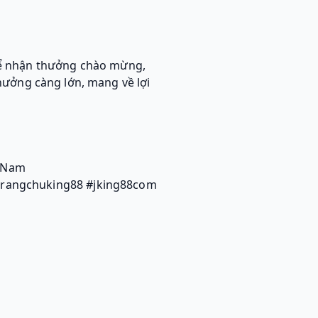
 để nhận thưởng chào mừng,
hưởng càng lớn, mang về lợi
t Nam
trangchuking88 #jking88com