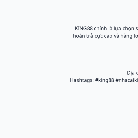
KING88 chính là lựa chọn 
hoàn trả cực cao và hàng l
Địa 
Hashtags: #king88 #nhacai