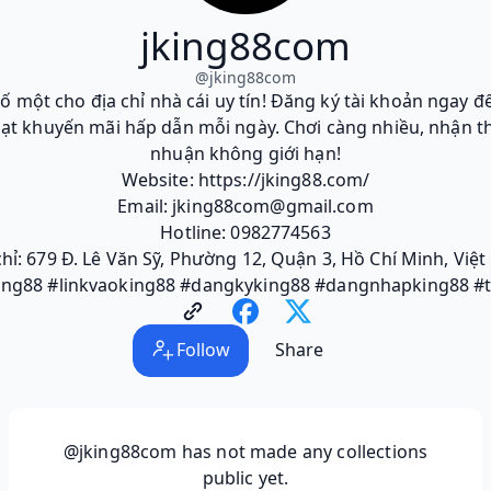
jking88com
@
jking88com
số một cho địa chỉ nhà cái uy tín! Đăng ký tài khoản ngay
oạt khuyến mãi hấp dẫn mỗi ngày. Chơi càng nhiều, nhận t
nhuận không giới hạn!
Website: https://jking88.com/
Email: jking88com@gmail.com
Hotline: 0982774563
chỉ: 679 Đ. Lê Văn Sỹ, Phường 12, Quận 3, Hồ Chí Minh, Việ
king88 #linkvaoking88 #dangkyking88 #dangnhapking88 #
Follow
Share
@jking88com
has not made any collections
public yet.