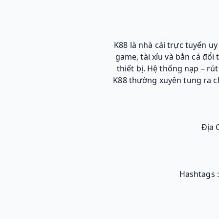
K88 là nhà cái trực tuyến u
game, tài xỉu và bắn cá đổi
thiết bị. Hệ thống nạp – rú
K88 thường xuyên tung ra ch
Địa 
Hashtags :