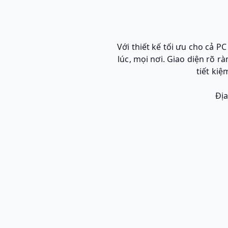
Với thiết kế tối ưu cho cả P
lúc, mọi nơi. Giao diện rõ r
tiết ki
Địa