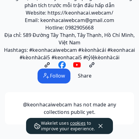
phân tích trước mỗi trận đấu hấp dẫn
Website: https://keonhacai.webcam/
Email: keonhacaiwebcam@gmail.com
Hotline: 0982905668
Địa chỉ: 589 Đường Tây Thạnh, Tây Thạnh, Hồ Chí Minh,
Việt Nam
Hashtags: #keonhacaiwebcam #kèonhàcái #keonhacai
#kèonhàcái5 #keonhacai5 #tỷlệkèonhàcái
Follow
Share
@keonhacaiwebcam
has not made any
collections public yet.
Wakelet uses
cookies
to
improve your experience.