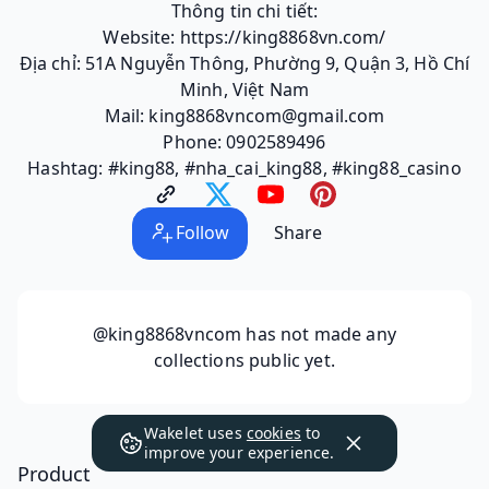
Thông tin chi tiết:
Website: https://king8868vn.com/
Địa chỉ: 51A Nguyễn Thông, Phường 9, Quận 3, Hồ Chí
Minh, Việt Nam
Mail: king8868vncom@gmail.com
Phone: 0902589496
Hashtag: #king88, #nha_cai_king88, #king88_casino
Follow
Share
@king8868vncom
has not made any
collections public yet.
Wakelet uses
cookies
to
improve your experience.
Product