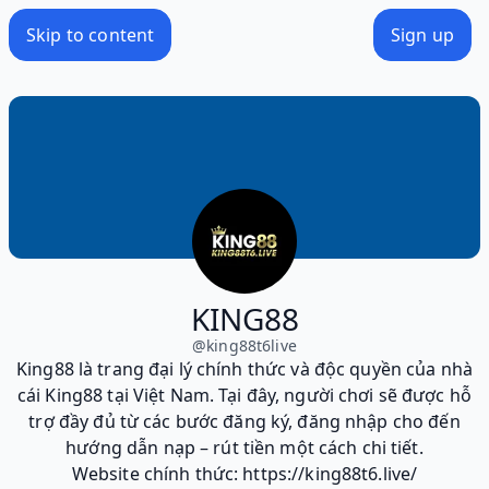
Skip to content
Sign up
KING88
@
king88t6live
King88 là trang đại lý chính thức và độc quyền của nhà
cái King88 tại Việt Nam. Tại đây, người chơi sẽ được hỗ
trợ đầy đủ từ các bước đăng ký, đăng nhập cho đến
hướng dẫn nạp – rút tiền một cách chi tiết.
Website chính thức: https://king88t6.live/