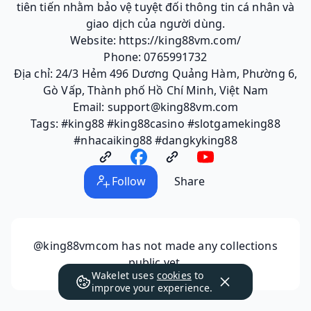
tiên tiến nhằm bảo vệ tuyệt đối thông tin cá nhân và
giao dịch của người dùng.
Website: https://king88vm.com/
Phone: 0765991732
Địa chỉ: 24/3 Hẻm 496 Dương Quảng Hàm, Phường 6,
Gò Vấp, Thành phố Hồ Chí Minh, Việt Nam
Email: support@king88vm.com
Tags: #king88 #king88casino #slotgameking88
#nhacaiking88 #dangkyking88
Follow
Share
@king88vmcom
has not made any collections
public yet.
Wakelet uses
cookies
to
improve your experience.