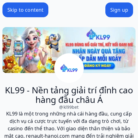
Skip to content
Sign up
KL99 - Nền tảng giải trí đỉnh cao
hàng đầu châu Á
@
kl99bet
KL99 là một trong những nhà cái hàng đầu, cung cấp
dịch vụ cá cược trực tuyến với đa dạng trò chơi, từ
casino đến thể thao. Với giao diện thân thiện và bảo
mật cao, renault-hanoi.com mang đến trải nghiệm giải