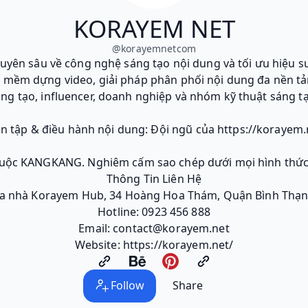
KORAYEM NET
@
korayemnetcom
yên sâu về công nghệ sáng tạo nội dung và tối ưu hiệu suấ
n mềm dựng video, giải pháp phân phối nội dung đa nền tản
ng tạo, influencer, doanh nghiệp và nhóm kỹ thuật sáng t
ên tập & điều hành nội dung: Đội ngũ của https://korayem.
huộc KANGKANG. Nghiêm cấm sao chép dưới mọi hình thức 
Thông Tin Liên Hệ
Tòa nhà Korayem Hub, 34 Hoàng Hoa Thám, Quận Bình Thạn
Hotline: 0923 456 888
Email: contact@korayem.net
Website: https://korayem.net/
Follow
Share