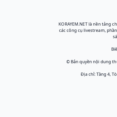
KORAYEM.NET là nền tảng chu
các công cụ livestream, phầ
sá
Bi
© Bản quyền nội dung t
Địa chỉ: Tầng 4, 