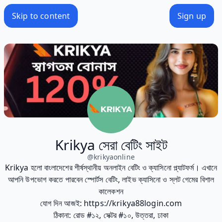
Skip to content
Sign up
Krikya সেরা বেটিং সাইট
@
krikyaonline
Krikya হলো বাংলাদেশের শীর্ষস্থানীয় অনলাইন বেটিং ও ক্যাসিনো প্ল্যাটফর্ম। এখানে
আপনি উপভোগ করতে পারবেন স্পোর্টস বেটিং, লাইভ ক্যাসিনো ও স্লট গেমের বিশাল
কালেকশন
যোগ দিন আজই: https://krikya88login.com
ঠিকানা: রোড #১২, সেক্টর #১০, উত্তরা, ঢাকা