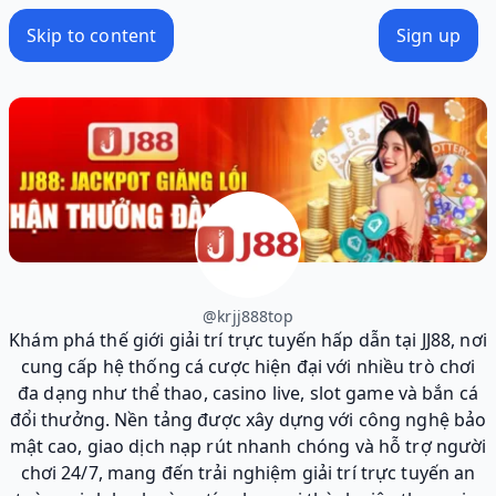
Skip to content
Sign up
@
krjj888top
Khám phá thế giới giải trí trực tuyến hấp dẫn tại JJ88, nơi
cung cấp hệ thống cá cược hiện đại với nhiều trò chơi
đa dạng như thể thao, casino live, slot game và bắn cá
đổi thưởng. Nền tảng được xây dựng với công nghệ bảo
mật cao, giao dịch nạp rút nhanh chóng và hỗ trợ người
chơi 24/7, mang đến trải nghiệm giải trí trực tuyến an