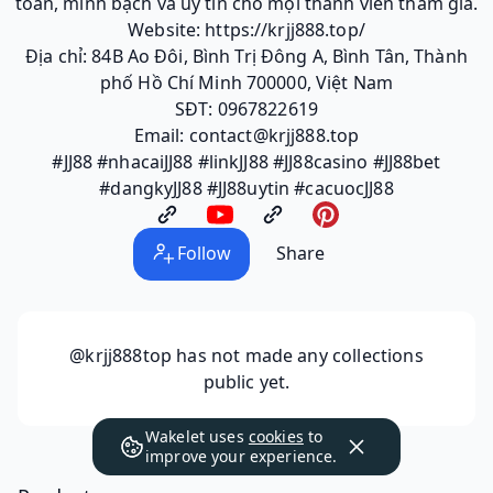
toàn, minh bạch và uy tín cho mọi thành viên tham gia.
Website: https://krjj888.top/
Địa chỉ: 84B Ao Đôi, Bình Trị Đông A, Bình Tân, Thành
phố Hồ Chí Minh 700000, Việt Nam
SĐT: 0967822619
Email: contact@krjj888.top
#JJ88 #nhacaiJJ88 #linkJJ88 #JJ88casino #JJ88bet
#dangkyJJ88 #JJ88uytin #cacuocJJ88
Follow
Share
@krjj888top
has not made any collections
public yet.
Wakelet uses
cookies
to
improve your experience.