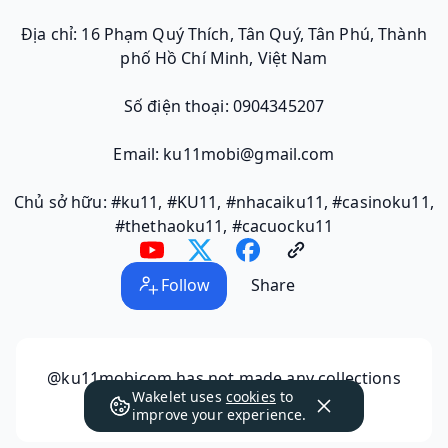
Địa chỉ: 16 Phạm Quý Thích, Tân Quý, Tân Phú, Thành
phố Hồ Chí Minh, Việt Nam
Số điện thoại: 0904345207
Email: ku11mobi@gmail.com
Chủ sở hữu: #ku11, #KU11, #nhacaiku11, #casinoku11,
#thethaoku11, #cacuocku11
Follow
Share
@ku11mobicom
has not made any collections
Wakelet uses
cookies
to
public yet.
improve your experience.