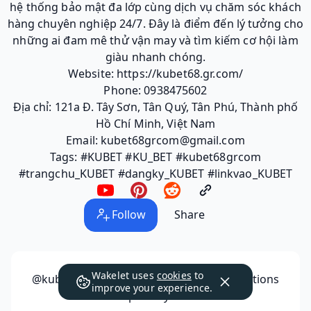
hệ thống bảo mật đa lớp cùng dịch vụ chăm sóc khách
hàng chuyên nghiệp 24/7. Đây là điểm đến lý tưởng cho
những ai đam mê thử vận may và tìm kiếm cơ hội làm
giàu nhanh chóng.
Website: https://kubet68.gr.com/
Phone: 0938475602
Địa chỉ: 121a Đ. Tây Sơn, Tân Quý, Tân Phú, Thành phố
Hồ Chí Minh, Việt Nam
Email: kubet68grcom@gmail.com
Tags: #KUBET #KU_BET #kubet68grcom
#trangchu_KUBET #dangky_KUBET #linkvao_KUBET
Follow
Share
Wakelet uses
cookies
to
@kubet68grcom
has not made any collections
improve your experience.
public yet.