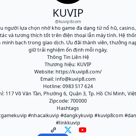
KUVIP
@
kuvip8com
u người lựa chọn nhờ kho game đa dạng từ nổ hũ, casino, t
 tác và tương thích tốt trên điện thoại lẫn máy tính. Hệ t
à minh bạch trong giao dịch. Ưu đãi thành viên, thưởng n
giữ trải nghiệm ổn định mỗi ngày.
Thông Tin Liên Hệ
Thương hiệu: KUVIP
Website: https://kuvip8.com/
Email: info@kuvip8.com
Hotline: 0983 517 624
hỉ: 117 Võ Văn Tần, Phường 6, Quận 3, Tp. Hồ Chí Minh, Vi
Zipcode: 700000
Hashtags
otgamekuvip #nhacaikuvip #dangkykuvip #kuvip8com #da
#linkkuvip