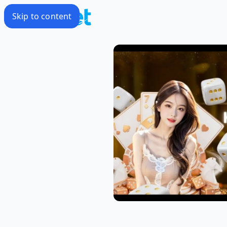
Skip to content