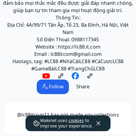
đảm bảo mọi thắc mắc đều được giải đáp nhanh chóng,
giúp bạn tự tin tham gia mọi hoạt động giải trí.
Thông Tin:
Địa Chỉ: 4A/99/71 Tân Ấp, Tổ 23, Ba Đình, Hà Nội, Việt
Nam
Số Điện Thoại: 0988117345
Website : https://lc88.it.com
Email : lc88itcom@gmail.com
Hastags, tag: #LC88 #NhàCáiLC88 #CáCượcLC88
#GameBàiLC88 #TrangChủLC88
Follow
Share
@lc88itcom11
has not made any collections
Wakelet uses
cookies
to
public yet.
improve your experience.