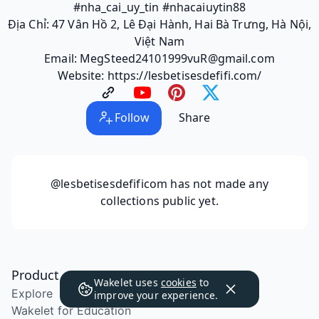
#nha_cai_uy_tin #nhacaiuytin88
Địa Chỉ: 47 Vân Hồ 2, Lê Đại Hành, Hai Bà Trưng, Hà Nội,
Việt Nam
Email: MegSteed24101999vuR@gmail.com
Website: https://lesbetisesdefifi.com/
Follow
Share
@lesbetisesdefificom
has not made any
collections public yet.
Product
Wakelet uses
cookies
to
Explore
improve your experience.
Wakelet for Education