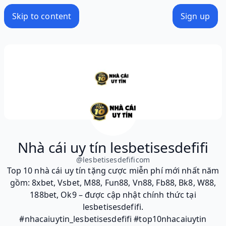
Skip to content
Sign up
Nhà cái uy tín lesbetisesdefifi
@
lesbetisesdefificom
Top 10 nhà cái uy tín tặng cược miễn phí mới nhất năm
gồm: 8xbet, Vsbet, M88, Fun88, Vn88, Fb88, Bk8, W88,
188bet, Ok9 – được cập nhật chính thức tại
lesbetisesdefifi.
#nhacaiuytin_lesbetisesdefifi #top10nhacaiuytin