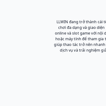
LLWIN đang trở thành cái t
chơi đa dạng và giao diện
online và slot game với nội
hoặc máy tính để tham gia t
giúp thao tác trở nên nhanh
dịch vụ và trải nghiệm gi