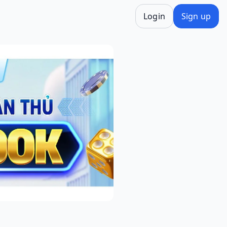
Login
Sign up