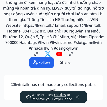
thông tin đi kèm hàng loạt ưu đãi như thưởng chào
mừng và hoàn trả định kỳ. LLWIN duy trì đội ngũ hỗ trợ
hoạt động xuyên suốt giúp người chơi luôn an tâm khi
tham gia. Thông Tin Liên Hệ Thương hiệu: LLWIN
Website: https://llwin.talk/ Email: support@llwin.talk
Hotline: 0947 362 815 Địa chỉ: 108 Nguyễn Thị Nhỏ,
Phường 12, Quận 5, Tp. Hồ Chí Minh, Việt Nam Zipcode:
700000 Hashtags #llwin #llwincasino #slotgamellwin
#nhacai llwin #dangkyllwin
Follow
Share
@llwintalk
has not made any collections public
yet.
Wakelet uses
cookies
to
improve your experience.