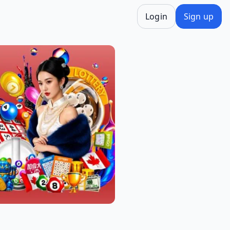
Login
Sign up