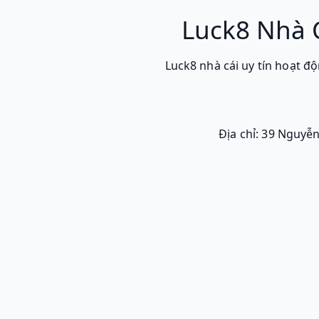
Luck8 Nhà 
Luck8 nhà cái uy tín hoạt độ
Địa chỉ: 39 Nguyễ