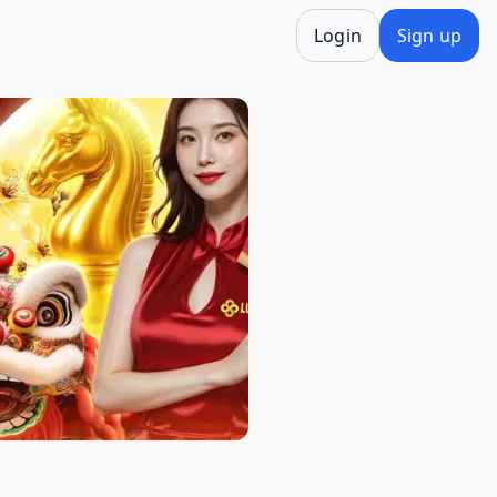
Login
Sign up