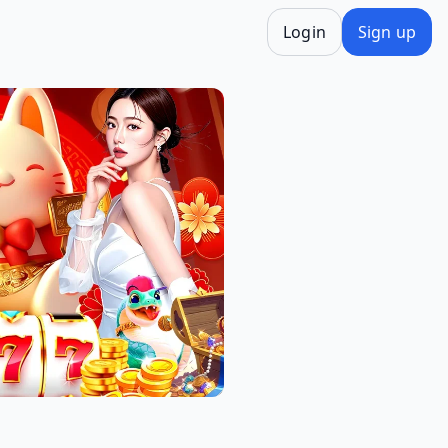
Login
Sign up