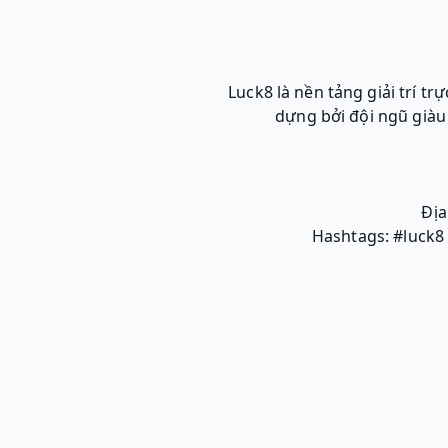
Luck8 là nền tảng giải trí t
dựng bởi đội ngũ giàu
Địa
Hashtags: #luck8