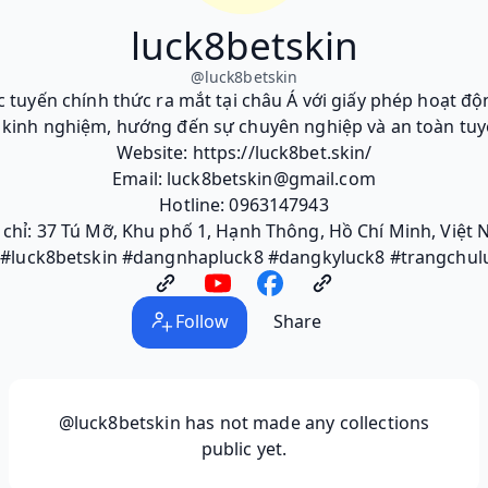
luck8betskin
@
luck8betskin
rực tuyến chính thức ra mắt tại châu Á với giấy phép hoạt 
 kinh nghiệm, hướng đến sự chuyên nghiệp và an toàn tuy
Website: https://luck8bet.skin/
Email: luck8betskin@gmail.com
Hotline: 0963147943
 chỉ: 37 Tú Mỡ, Khu phố 1, Hạnh Thông, Hồ Chí Minh, Việt
 #luck8betskin #dangnhapluck8 #dangkyluck8 #trangchul
Follow
Share
@luck8betskin
has not made any collections
public yet.