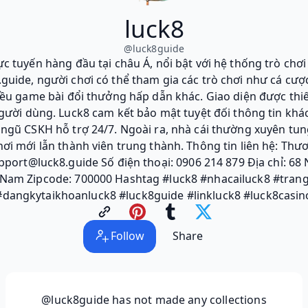
luck8
@
luck8guide
ực tuyến hàng đầu tại châu Á, nổi bật với hệ thống trò chơ
guide, người chơi có thể tham gia các trò chơi như cá cược
hiều game bài đổi thưởng hấp dẫn khác. Giao diện được thiế
người dùng. Luck8 cam kết bảo mật tuyệt đối thông tin khá
ngũ CSKH hỗ trợ 24/7. Ngoài ra, nhà cái thường xuyên tun
hơi mới lẫn thành viên trung thành. Thông tin liên hệ: Thư
upport@luck8.guide Số điện thoại: 0906 214 879 Địa chỉ: 6
ệt Nam Zipcode: 700000 Hashtag #luck8 #nhacailuck8 #tran
#dangkytaikhoanluck8 #luck8guide #linkluck8 #luck8casin
Follow
Share
@luck8guide
has not made any collections