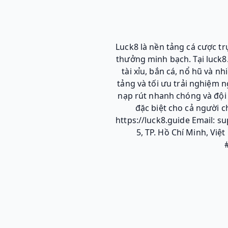
Luck8 là nền tảng cá cược tr
thưởng minh bạch. Tại luck8.
tài xỉu, bắn cá, nổ hũ và n
tảng và tối ưu trải nghiệm 
nạp rút nhanh chóng và đội 
đặc biệt cho cả người c
https://luck8.guide Email: s
5, TP. Hồ Chí Minh, Vi