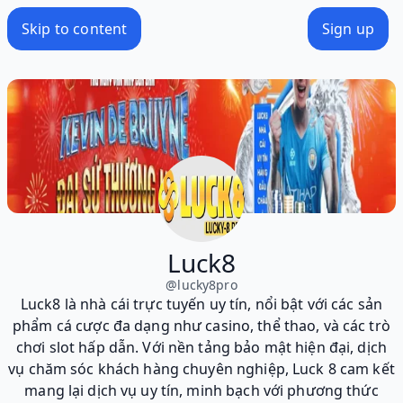
Skip to content
Sign up
Luck8
@
lucky8pro
Luck8 là nhà cái trực tuyến uy tín, nổi bật với các sản
phẩm cá cược đa dạng như casino, thể thao, và các trò
chơi slot hấp dẫn. Với nền tảng bảo mật hiện đại, dịch
vụ chăm sóc khách hàng chuyên nghiệp, Luck 8 cam kết
mang lại dịch vụ uy tín, minh bạch với phương thức