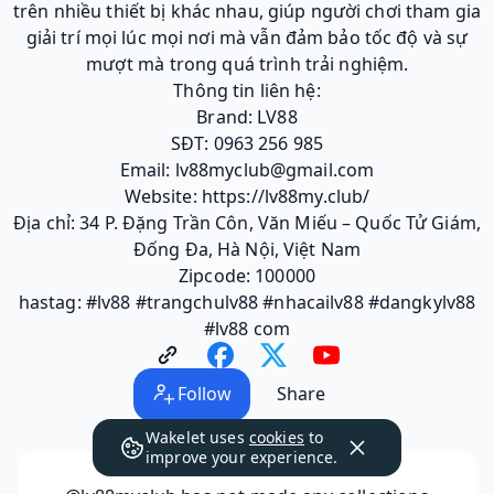
trên nhiều thiết bị khác nhau, giúp người chơi tham gia
giải trí mọi lúc mọi nơi mà vẫn đảm bảo tốc độ và sự
mượt mà trong quá trình trải nghiệm.
Thông tin liên hệ:
Brand: LV88
SĐT: 0963 256 985
Email: lv88myclub@gmail.com
Website: https://lv88my.club/
Địa chỉ: 34 P. Đặng Trần Côn, Văn Miếu – Quốc Tử Giám,
Đống Đa, Hà Nội, Việt Nam
Zipcode: 100000
hastag: #lv88 #trangchulv88 #nhacailv88 #dangkylv88
#lv88 com
Follow
Share
Wakelet uses
cookies
to
improve your experience.