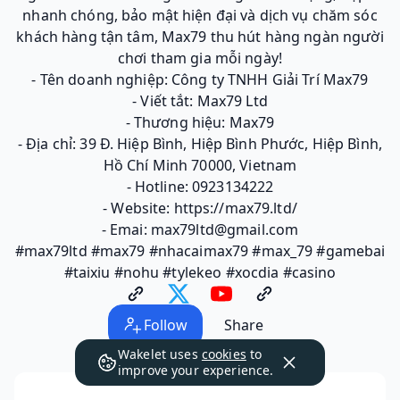
nhanh chóng, bảo mật hiện đại và dịch vụ chăm sóc
khách hàng tận tâm, Max79 thu hút hàng ngàn người
chơi tham gia mỗi ngày!
- Tên doanh nghiệp: Công ty TNHH Giải Trí Max79
- Viết tắt: Max79 Ltd
- Thương hiệu: Max79
- Địa chỉ: 39 Đ. Hiệp Bình, Hiệp Bình Phước, Hiệp Bình,
Hồ Chí Minh 70000, Vietnam
- Hotline: 0923134222
- Website: https://max79.ltd/
- Emai: max79ltd@gmail.com
#max79ltd #max79 #nhacaimax79 #max_79 #gamebai
#taixiu #nohu #tylekeo #xocdia #casino
Follow
Share
Wakelet uses
cookies
to
improve your experience.