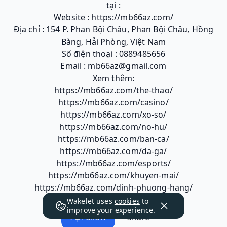
tại :
Website : https://mb66az.com/
Địa chỉ : 154 P. Phan Bội Châu, Phan Bội Châu, Hồng
Bàng, Hải Phòng, Việt Nam
Số điện thoại : 0889485656
Email : mb66az@gmail.com
Xem thêm:
https://mb66az.com/the-thao/
https://mb66az.com/casino/
https://mb66az.com/xo-so/
https://mb66az.com/no-hu/
https://mb66az.com/ban-ca/
https://mb66az.com/da-ga/
https://mb66az.com/esports/
https://mb66az.com/khuyen-mai/
https://mb66az.com/dinh-phuong-hang/
Wakelet uses
cookies
to
improve your experience.
Follow
Share