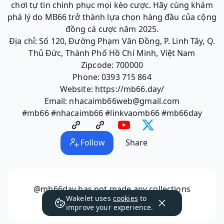
chơi tự tin chinh phục mọi kèo cược. Hãy cùng khám
phá lý do MB66 trở thành lựa chọn hàng đầu của cộng
đồng cá cược năm 2025.
Địa chỉ: Số 120, Đường Phạm Văn Đồng, P. Linh Tây, Q.
Thủ Đức, Thành Phố Hồ Chí Minh, Việt Nam
Zipcode: 700000
Phone: 0393 715 864
Website: https://mb66.day/
Email: nhacaimb66web@gmail.com
#mb66 #nhacaimb66 #linkvaomb66 #mb66day
Follow
Share
@mb66day
has not made any collections
Wakelet uses
cookies
to
public yet.
improve your experience.