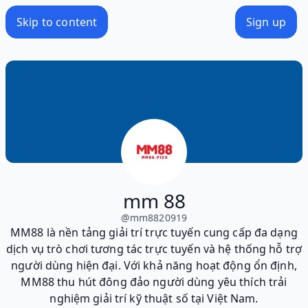
Skip to content
Sign up
mm 88
@
mm8820919
MM88 là nền tảng giải trí trực tuyến cung cấp đa dạng
dịch vụ trò chơi tương tác trực tuyến và hệ thống hỗ trợ
người dùng hiện đại. Với khả năng hoạt động ổn định,
MM88 thu hút đông đảo người dùng yêu thích trải
nghiệm giải trí kỹ thuật số tại Việt Nam.