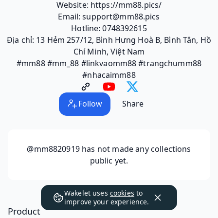
Website: https://mm88.pics/
Email: support@mm88.pics
Hotline: 0748392615
Địa chỉ: 13 Hẻm 257/12, Bình Hưng Hoà B, Bình Tân, Hồ
Chí Minh, Việt Nam
#mm88 #mm_88 #linkvaomm88 #trangchumm88
#nhacaimm88
Follow
Share
@mm8820919
has not made any collections
public yet.
Wakelet uses
cookies
to
improve your experience.
Product