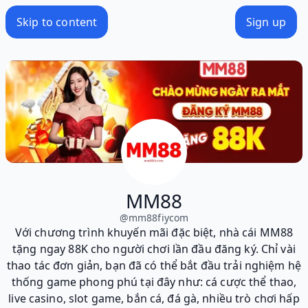
Skip to content
Sign up
MM88
@
mm88fiycom
Với chương trình khuyến mãi đặc biệt, nhà cái MM88
tặng ngay 88K cho người chơi lần đầu đăng ký. Chỉ vài
thao tác đơn giản, bạn đã có thể bắt đầu trải nghiệm hệ
thống game phong phú tại đây như: cá cược thể thao,
live casino, slot game, bắn cá, đá gà, nhiều trò chơi hấp