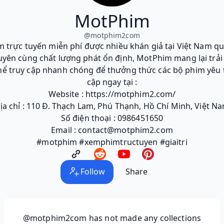
MotPhim
@
motphim2com
 trực tuyến miễn phí được nhiều khán giả tại Việt Nam q
yên cùng chất lượng phát ổn định, MotPhim mang lại trải n
thể truy cập nhanh chóng để thưởng thức các bộ phim yêu 
cập ngay tại :
Website : https://motphim2.com/
ịa chỉ : 110 Đ. Thạch Lam, Phú Thạnh, Hồ Chí Minh, Việt N
Số điện thoại : 0986451650
Email : contact@motphim2.com
#motphim #xemphimtructuyen #giaitri
Follow
Share
@motphim2com
has not made any collections