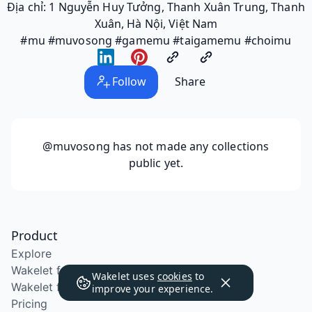
Địa chỉ: 1 Nguyễn Huy Tưởng, Thanh Xuân Trung, Thanh
Xuân, Hà Nội, Việt Nam
#mu #muvosong #gamemu #taigamemu #choimu
Follow
Share
@muvosong
has not made any collections
public yet.
Product
Explore
Wakelet for Education
Wakelet uses
cookies
to
Wakelet for School Districts
improve your experience.
Pricing