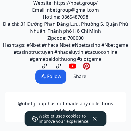
Website: https://nbet.group/
Email: nbetgroup@gmail.com
Hotline: 0865487098
Địa chỉ: 31 Đường Phan Đăng Lưu, Phường 5, Quận Phú
Nhuận, Thành phố Hồ Chí Minh
Zipcode: 700000
Hashtags: #Nbet #nhacaiNbet #Nbetcasino #Nbetgame
#casinotructuyen #nhacaiuytin #cacuoconline
#gamebaidoithuong #slotgame
Follow
Share
@nbetgroup
has not made any collections
public yet.
Wakelet uses
cookies
to
improve your experience.