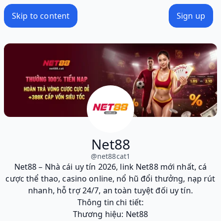
Skip to content
Sign up
Net88
@
net88cat1
Net88 – Nhà cái uy tín 2026, link Net88 mới nhất, cá
cược thể thao, casino online, nổ hũ đổi thưởng, nạp rút
nhanh, hỗ trợ 24/7, an toàn tuyệt đối uy tín.
Thông tin chi tiết:
Thương hiệu: Net88