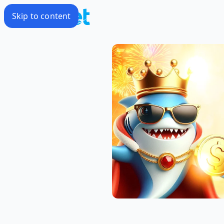
Skip to content