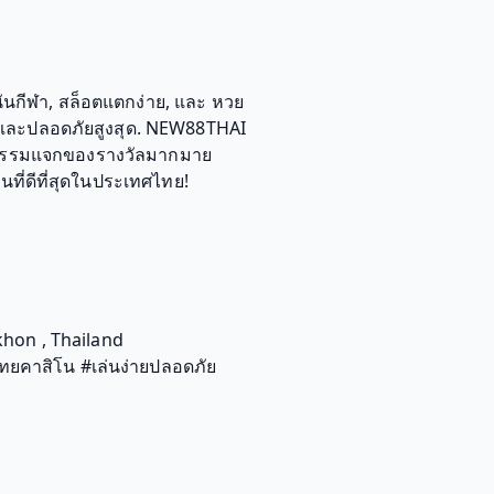
นกีฬา, สล็อตแตกง่าย, และ หวย
อและปลอดภัยสูงสุด. NEW88THAI
ิจกรรมแจกของรางวัลมากมาย
ที่ดีที่สุดในประเทศไทย!
khon , Thailand
ทยคาสิโน #เล่นง่ายปลอดภัย