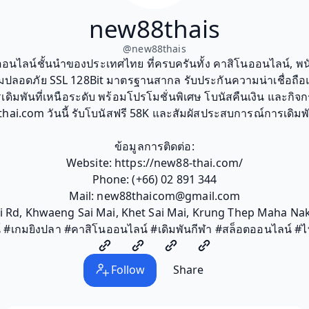
new88thais
@
new88thais
นไลน์ชั้นนำของประเทศไทย ที่ครบครันทั้ง คาสิโนออนไลน์, พนั
ามปลอดภัย SSL 128Bit มาตรฐานสากล รับประกันความน่าเชื่อถื
มพันที่เหนือระดับ พร้อมโปรโมชั่นพิเศษ โบนัสคืนเงิน และก
hai.com วันนี้ รับโบนัสฟรี 58K และสัมผัสประสบการณ์การเดิมพัน
ข้อมูลการติดต่อ:
Website: https://new88-thai.com/
Phone: (+66) 02 891 344
Mail: new88thaicom@gmail.com
i Mai Rd, Khwaeng Sai Mai, Khet Sai Mai, Krung Thep Maha Na
#เกมยิงปลา #คาสิโนออนไลน์ #เดิมพันกีฬา #สล็อตออนไลน์ #ไ
Follow
Share