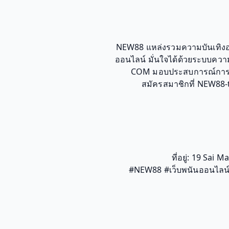
NEW88 แหล่งรวมความบันเทิงออ
ออนไลน์ มั่นใจได้ด้วยระบบคว
COM มอบประสบการณ์การเดิ
สมัครสมาชิกที่ NEW88-t
ที่อยู่: 19 Sa
#NEW88 #เว็บพนันออนไลน์ 