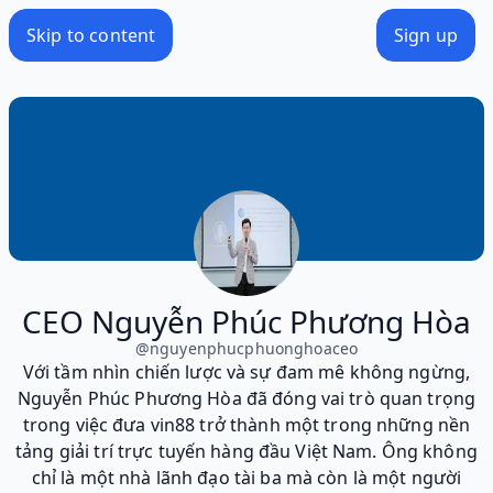
Skip to content
Sign up
CEO Nguyễn Phúc Phương Hòa
@
nguyenphucphuonghoaceo
Với tầm nhìn chiến lược và sự đam mê không ngừng,
Nguyễn Phúc Phương Hòa đã đóng vai trò quan trọng
trong việc đưa vin88 trở thành một trong những nền
tảng giải trí trực tuyến hàng đầu Việt Nam. Ông không
chỉ là một nhà lãnh đạo tài ba mà còn là một người