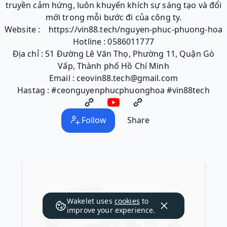
truyền cảm hứng, luôn khuyến khích sự sáng tạo và đổi
mới trong mỗi bước đi của công ty.
Website : https://vin88.tech/nguyen-phuc-phuong-hoa
Hotline : 0586011777
Địa chỉ : 51 Đường Lê Văn Thọ, Phường 11, Quận Gò
Vấp, Thành phố Hồ Chí Minh
Email : ceovin88.tech@gmail.com
Hastag : #ceonguyenphucphuonghoa #vin88tech
Follow
Share
Wakelet uses
cookies
to
improve your experience.