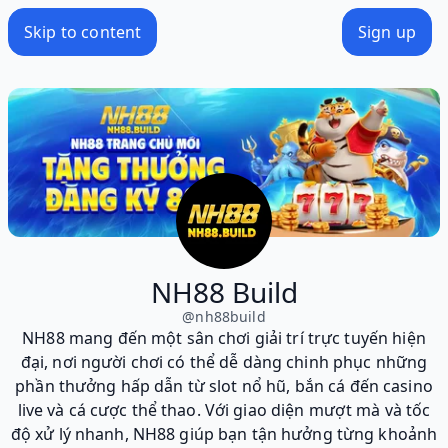
Skip to content
Sign up
NH88 Build
@
nh88build
NH88 mang đến một sân chơi giải trí trực tuyến hiện
đại, nơi người chơi có thể dễ dàng chinh phục những
phần thưởng hấp dẫn từ slot nổ hũ, bắn cá đến casino
live và cá cược thể thao. Với giao diện mượt mà và tốc
độ xử lý nhanh, NH88 giúp bạn tận hưởng từng khoảnh