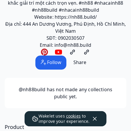
khắc giải trí một cách trọn vẹn. #nh88 #nhacainh88
#nh88build #nhacainh88build
Website: https://nh88.build/
Địa chỉ: 444 An Dương Vương, Phú Định, Hồ Chí Minh,
Việt Nam
SĐT: 0902030507
Email: info@nh88.build
Follow
Share
@nh88build
has not made any collections
public yet.
Wakelet uses
cookies
to
improve your experience.
Product