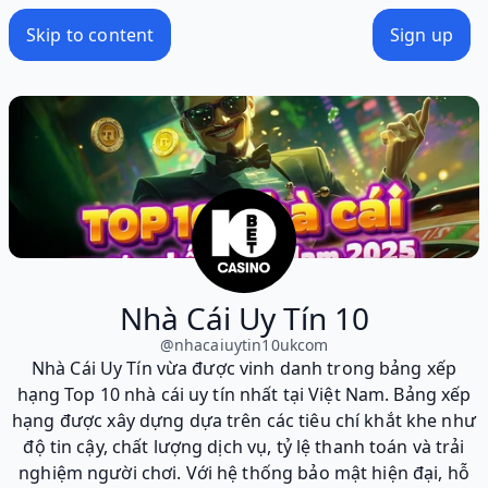
Skip to content
Sign up
Nhà Cái Uy Tín 10
@
nhacaiuytin10ukcom
Nhà Cái Uy Tín vừa được vinh danh trong bảng xếp
hạng Top 10 nhà cái uy tín nhất tại Việt Nam. Bảng xếp
hạng được xây dựng dựa trên các tiêu chí khắt khe như
độ tin cậy, chất lượng dịch vụ, tỷ lệ thanh toán và trải
nghiệm người chơi. Với hệ thống bảo mật hiện đại, hỗ