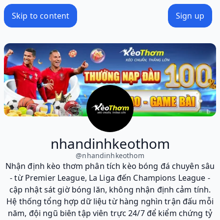
Skip to content
Sign up
nhandinhkeothom
@
nhandinhkeothom
Nhận định kèo thơm phân tích kèo bóng đá chuyên sâu
- từ Premier League, La Liga đến Champions League -
cập nhật sát giờ bóng lăn, không nhận định cảm tính.
Hệ thống tổng hợp dữ liệu từ hàng nghìn trận đấu mỗi
năm, đội ngũ biên tập viên trực 24/7 để kiểm chứng tỷ