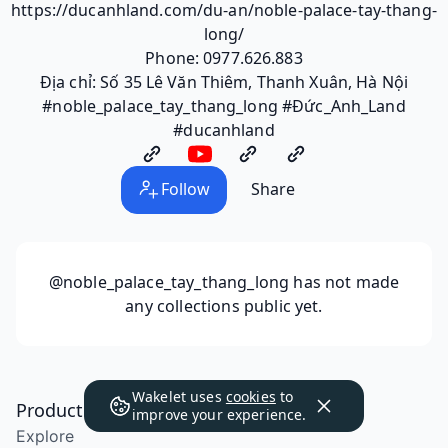
https://ducanhland.com/du-an/noble-palace-tay-thang-
long/
Phone: 0977.626.883
Địa chỉ: Số 35 Lê Văn Thiêm, Thanh Xuân, Hà Nội
#noble_palace_tay_thang_long #Đức_Anh_Land
#ducanhland
Follow
Share
@noble_palace_tay_thang_long
has not made
any collections public yet.
Wakelet uses
cookies
to
Product
improve your experience.
Explore