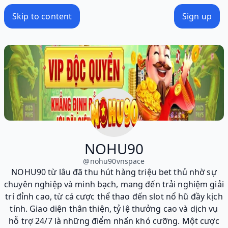
Skip to content
Sign up
NOHU90
@
nohu90vnspace
NOHU90 từ lâu đã thu hút hàng triệu bet thủ nhờ sự
chuyên nghiệp và minh bạch, mang đến trải nghiệm giải
trí đỉnh cao, từ cá cược thể thao đến slot nổ hũ đầy kịch
tính. Giao diện thân thiện, tỷ lệ thưởng cao và dịch vụ
hỗ trợ 24/7 là những điểm nhấn khó cưỡng. Một cược