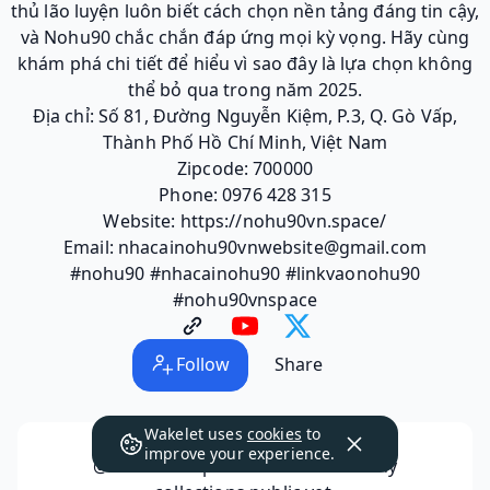
thủ lão luyện luôn biết cách chọn nền tảng đáng tin cậy,
và Nohu90 chắc chắn đáp ứng mọi kỳ vọng. Hãy cùng
khám phá chi tiết để hiểu vì sao đây là lựa chọn không
thể bỏ qua trong năm 2025.
Địa chỉ: Số 81, Đường Nguyễn Kiệm, P.3, Q. Gò Vấp,
Thành Phố Hồ Chí Minh, Việt Nam
Zipcode: 700000
Phone: 0976 428 315
Website: https://nohu90vn.space/
Email: nhacainohu90vnwebsite@gmail.com
#nohu90 #nhacainohu90 #linkvaonohu90
#nohu90vnspace
Follow
Share
Wakelet uses
cookies
to
improve your experience.
@nohu90vnspace
has not made any