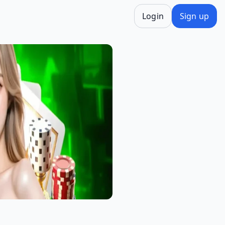
Login
Sign up