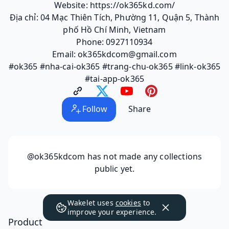
Website: https://ok365kd.com/
Địa chỉ: 04 Mạc Thiên Tích, Phường 11, Quận 5, Thành
phố Hồ Chí Minh, Vietnam
Phone: 0927110934
Email: ok365kdcom@gmail.com
#ok365 #nha-cai-ok365 #trang-chu-ok365 #link-ok365
#tai-app-ok365
Follow
Share
@ok365kdcom
has not made any collections
public yet.
Wakelet uses
cookies
to
improve your experience.
Product