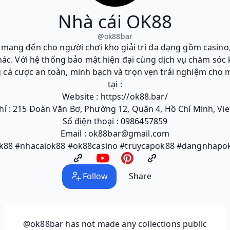
Nhà cái OK88
@
ok88bar
ang đến cho người chơi kho giải trí đa dạng gồm casino, 
ác. Với hệ thống bảo mật hiện đại cùng dịch vụ chăm sóc
 cá cược an toàn, minh bạch và trọn vẹn trải nghiệm cho m
tại :
Website : https://ok88.bar/
chỉ : 215 Đoàn Văn Bơ, Phường 12, Quận 4, Hồ Chí Minh, Vi
Số điện thoại : 0986457859
Email : ok88bar@gmail.com
k88 #nhacaiok88 #ok88casino #truycapok88 #dangnhapo
Follow
Share
@ok88bar
has not made any collections public