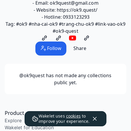
- Email: ok9quest@gmail.com
- Website: https://ok9.quest/
- Hotline: 0933123293
Tag: #ok9 #nha-cai-ok9 #trang-chu-ok9 #link-vao-ok9
#ok9-quest
Follow
Share
@ok9quest
has not made any collections
public yet.
Product
Wakelet uses
cookies
to
Explore
improve your experience.
Wakelet for Education