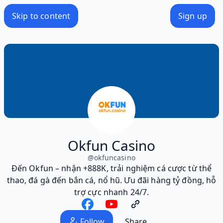
Skip to content
Sign up
Okfun Casino
@
okfuncasino
Đến Okfun – nhận +888K, trải nghiệm cá cược từ thể
thao, đá gà đến bắn cá, nổ hũ. Ưu đãi hàng tỷ đồng, hỗ
trợ cực nhanh 24/7.
Follow
Share