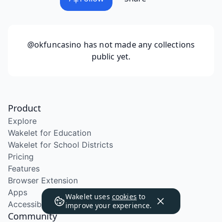
@okfuncasino
has not made any collections
public yet.
Product
Explore
Wakelet for Education
Wakelet for School Districts
Pricing
Features
Browser Extension
Apps
Wakelet uses
cookies
to
Accessibility
improve your experience.
Community