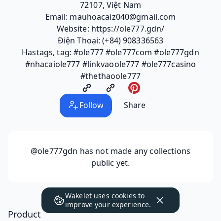
72107, Việt Nam
Email: mauhoacaiz040@gmail.com
Website: https://ole777.gdn/
Điện Thoại: (+84) 908336563
Hastags, tag: #ole777 #ole777com #ole777gdn
#nhacaiole777 #linkvaoole777 #ole777casino
#thethaoole777
Follow
Share
@ole777gdn
has not made any collections
public yet.
Wakelet uses
cookies
to
improve your experience.
Product