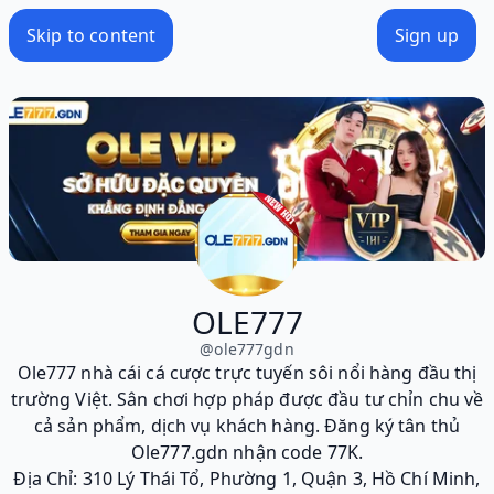
Skip to content
Sign up
OLE777
@
ole777gdn
Ole777 nhà cái cá cược trực tuyến sôi nổi hàng đầu thị
trường Việt. Sân chơi hợp pháp được đầu tư chỉn chu về
cả sản phẩm, dịch vụ khách hàng. Đăng ký tân thủ
Ole777.gdn nhận code 77K.
Địa Chỉ: 310 Lý Thái Tổ, Phường 1, Quận 3, Hồ Chí Minh,