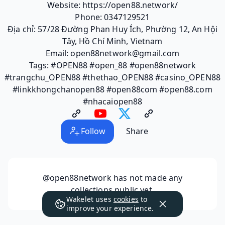
Website: https://open88.network/
Phone: 0347129521
Địa chỉ: 57/28 Đường Phan Huy Ích, Phường 12, An Hội
Tây, Hồ Chí Minh, Vietnam
Email: open88network@gmail.com
Tags: #OPEN88 #open_88 #open88network
#trangchu_OPEN88 #thethao_OPEN88 #casino_OPEN88
#linkkhongchanopen88 #open88com #open88.com
#nhacaiopen88
Follow
Share
@open88network
has not made any
collections public yet.
Wakelet uses
cookies
to
improve your experience.