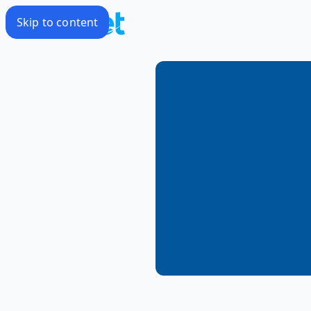
Skip to content