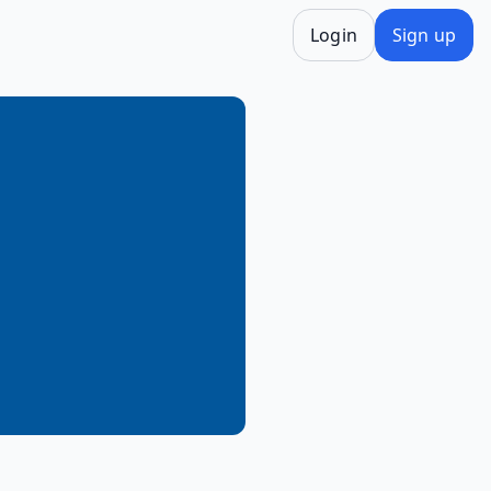
Login
Sign up