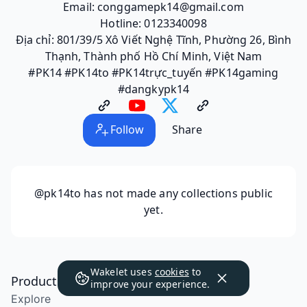
Email: conggamepk14@gmail.com
Hotline: 0123340098
Địa chỉ: 801/39/5 Xô Viết Nghệ Tĩnh, Phường 26, Bình
Thạnh, Thành phố Hồ Chí Minh, Việt Nam
#PK14 #PK14to #PK14trực_tuyến #PK14gaming
#dangkypk14
Follow
Share
@pk14to
has not made any collections public
yet.
Wakelet uses
cookies
to
Product
improve your experience.
Explore